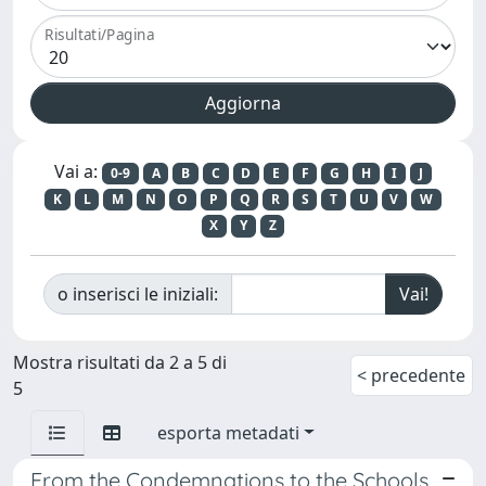
Risultati/Pagina
Vai a:
0-9
A
B
C
D
E
F
G
H
I
J
K
L
M
N
O
P
Q
R
S
T
U
V
W
X
Y
Z
o inserisci le iniziali:
Mostra risultati da 2 a 5 di
< precedente
5
esporta metadati
From the Condemnations to the Schools.