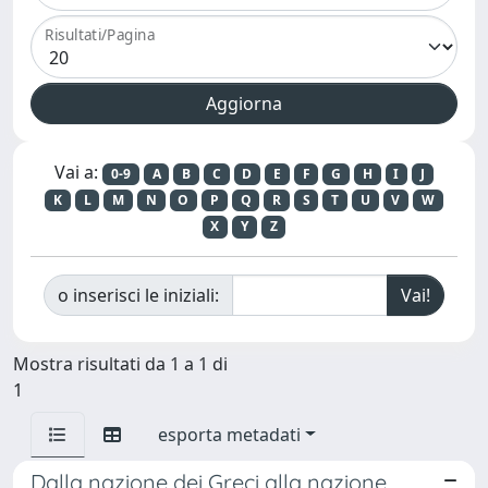
Risultati/Pagina
Vai a:
0-9
A
B
C
D
E
F
G
H
I
J
K
L
M
N
O
P
Q
R
S
T
U
V
W
X
Y
Z
o inserisci le iniziali:
Mostra risultati da 1 a 1 di
1
esporta metadati
Dalla nazione dei Greci alla nazione