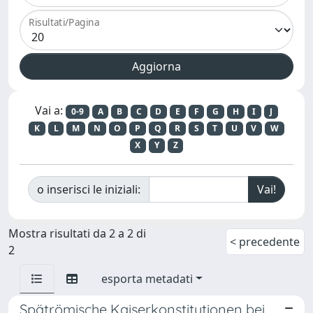
Risultati/Pagina
Vai a:
0-9
A
B
C
D
E
F
G
H
I
J
K
L
M
N
O
P
Q
R
S
T
U
V
W
X
Y
Z
o inserisci le iniziali:
Mostra risultati da 2 a 2 di
< precedente
2
esporta metadati
Spätrömische Kaiserkonstitutionen bei