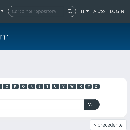
IT
Aiuto
LOGIN
em
O
P
Q
R
S
T
U
V
W
X
Y
Z
< precedente