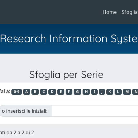
Home
Sfoglia
al Research Information Syst
Sfoglia per Serie
ai a:
0-9
A
B
C
D
E
F
G
H
I
J
K
L
M
N
o inserisci le iniziali:
ti da 2 a 2 di 2