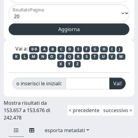
Risultati/Pagina
Vai a:
0-9
A
B
C
D
E
F
G
H
I
J
K
L
M
N
O
P
Q
R
S
T
U
V
W
X
Y
Z
o inserisci le iniziali:
Mostra risultati da
153.657 a 153.676 di
< precedente
successivo >
242.478
esporta metadati