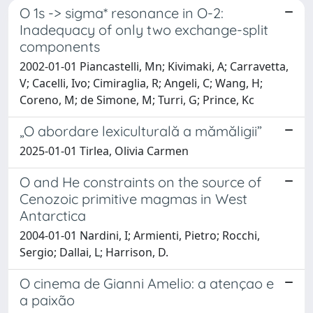
O 1s -> sigma* resonance in O-2:
Inadequacy of only two exchange-split
components
2002-01-01 Piancastelli, Mn; Kivimaki, A; Carravetta,
V; Cacelli, Ivo; Cimiraglia, R; Angeli, C; Wang, H;
Coreno, M; de Simone, M; Turri, G; Prince, Kc
„O abordare lexiculturală a mămăligii”
2025-01-01 Tirlea, Olivia Carmen
O and He constraints on the source of
Cenozoic primitive magmas in West
Antarctica
2004-01-01 Nardini, I; Armienti, Pietro; Rocchi,
Sergio; Dallai, L; Harrison, D.
O cinema de Gianni Amelio: a atençao e
a paixão