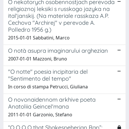
O nekotorych osobennostjach perevoda
religioznoj leksiki s russkogo jazyka na
ital'janskij. (Na materiale rasskaza A.P.
Cechova "Archirej" v perevode A.
Polledro 1956 g.)
2015-01-01 Sabbatini, Marco
O notà asupra imaginarului arghezian
2007-01-01 Mazzoni, Bruno
"O notte" poesia incipitaria del
"Sentimento del tempo"
In corso di stampa Petrucci, Giuliana
O novonaidennom arkhive poeta
Anatoliia Geincel'mana
2011-01-01 Garzonio, Stefano
“O O O O that Shakespeherian Rap”: