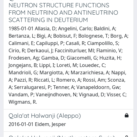
NEUTRON STRUCTURE FUNCTIONS
FROM NEUTRINO AND ANTINEUTRINO
SCATTERING IN DEUTERIUM
1985-01-01 Allasia, D; Angelini, Carlo; Baldini, A;
Bertanza, L; Bigi, A; Bobisut, F; Bolognese, T; Borg, A;
Calimani, E; Capiluppi, P; Casali, R; Ciampolillo, S;
Cirio, R; Derkaoui, J; Facciniturluer, Ml; Flaminio, V;
Frodesen, Ag; Gamba, D; Giacomelli, G; Huzita, H;
Jongejans, B; Lippi, I; Loreti, M; Louedec, C;
Mandrioli, G; Margiotta, A; Marzarichiesa, A; Nappi,
A; Pazzi, R; Riccati, L; Romero, A; Rossi, Am; Sconza,
A; Serralugaresi, P; Tenner, A; Vanapeldoorn, Gw;
Vandam, P; Vaneijndhoven, N; Vignaud, D; Visser, C;
Wigmans, R.
Qala'at Halwanji (Aleppo)
2016-01-01 Eidem, Jesper