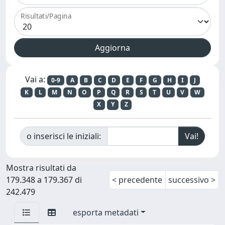
Risultati/Pagina
Vai a:
0-9
A
B
C
D
E
F
G
H
I
J
K
L
M
N
O
P
Q
R
S
T
U
V
W
X
Y
Z
o inserisci le iniziali:
Mostra risultati da
179.348 a 179.367 di
< precedente
successivo >
242.479
esporta metadati