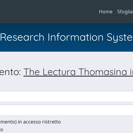
Home
Sfoglia
al Research Information Syst
mento:
The Lectura Thomasina in
cumento) in accesso ristretto
to