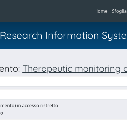
Home
Sfoglia
al Research Information Syst
mento:
Therapeutic monitoring of
cumento) in accesso ristretto
to