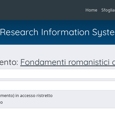
Home
Sfoglia
al Research Information Syst
mento:
Fondamenti romanistici di
cumento) in accesso ristretto
to