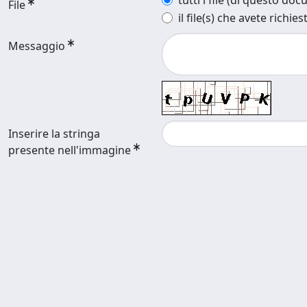
tutti i file (di questo do
File
il file(s) che avete richies
Messaggio
Inserire la stringa
presente nell'immagine