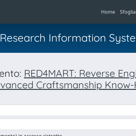
Home
Sfoglia
al Research Information Syst
mento:
RED4MART: Reverse Engi
 Advanced Craftsmanship Know