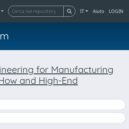
IT
Aiuto
LOGIN
em
neering for Manufacturing
-How and High-End