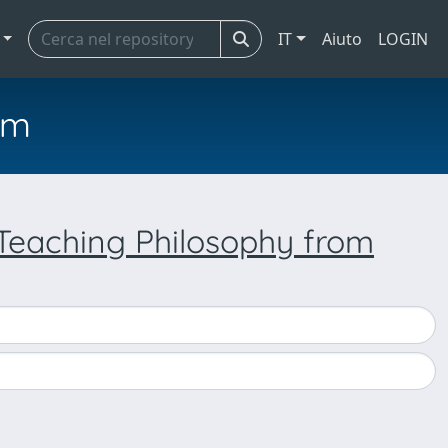
IT
Aiuto
LOGIN
em
 Teaching Philosophy from