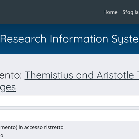
Home
Sfoglia
al Research Information Syst
mento:
Themistius and Aristotle
Ages
cumento) in accesso ristretto
to