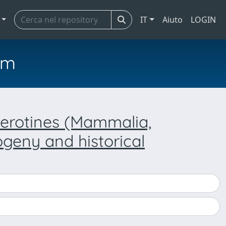
IT
Aiuto
LOGIN
em
cerotines (Mammalia,
ogeny and historical