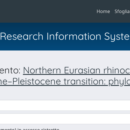
Home
Sfoglia
al Research Information Syst
mento:
Northern Eurasian rhino
ne–Pleistocene transition: phyl