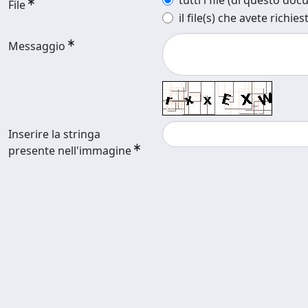
tutti i file (di questo do
File
il file(s) che avete richies
Messaggio
Inserire la stringa
presente nell'immagine