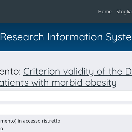
Home
Sfoglia
al Research Information Syst
mento:
Criterion validity of the D
tients with morbid obesity
cumento) in accesso ristretto
to