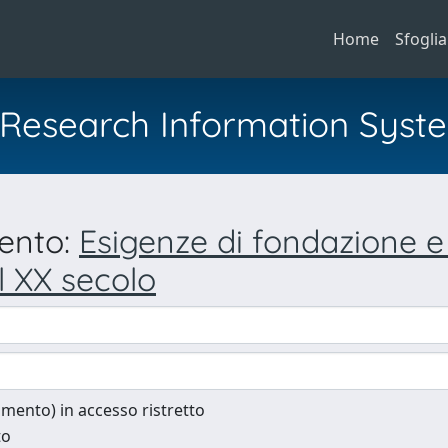
Home
Sfoglia
al Research Information Syst
mento:
Esigenze di fondazione e c
el XX secolo
cumento) in accesso ristretto
to