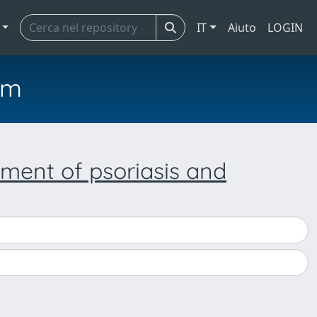
IT
Aiuto
LOGIN
em
tment of psoriasis and