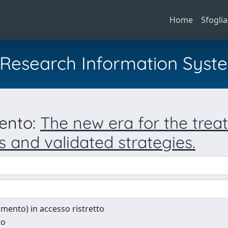
Home
Sfoglia
al Research Information Syst
mento:
The new era for the trea
es and validated strategies.
cumento) in accesso ristretto
to