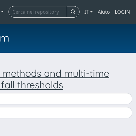
IT
Aiuto
LOGIN
em
l methods and multi-time
fall thresholds