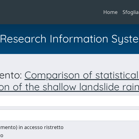
Home
Sfoglia
al Research Information Syst
mento:
Comparison of statistica
on of the shallow landslide rain
cumento) in accesso ristretto
to