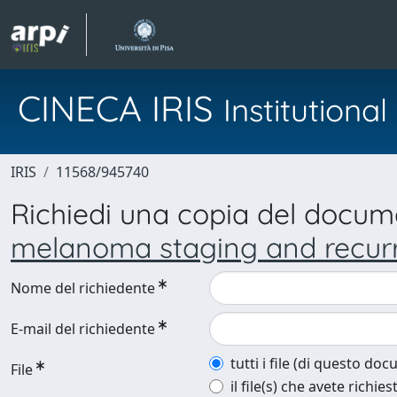
CINECA IRIS
Institution
IRIS
11568/945740
Richiedi una copia del docu
melanoma staging and recurr
Nome del richiedente
E-mail del richiedente
tutti i file (di questo do
File
il file(s) che avete richies