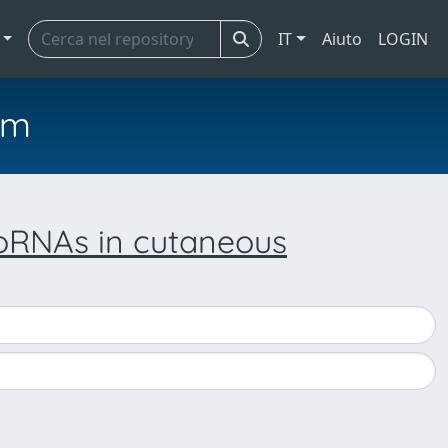
IT
Aiuto
LOGIN
em
croRNAs in cutaneous