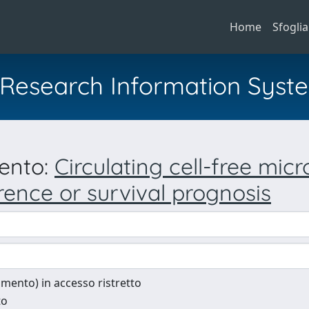
Home
Sfoglia
al Research Information Syst
mento:
Circulating cell-free mi
ence or survival prognosis
cumento) in accesso ristretto
to