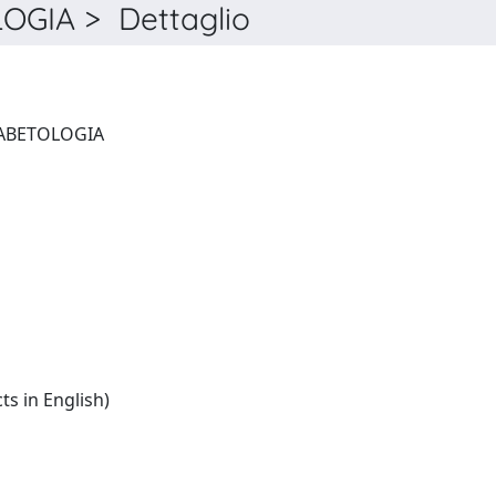
OGIA > Dettaglio
GIORNALE ITALIANO DI DIABETOLOGIA
Italian:(summaries/abstracts in English)