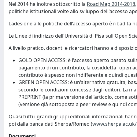
Nel 2014 ha inoltre sottoscritto la
Road Map 2014-2018
politiche istituzionali volte allo sviluppo dell'accesso ap
L’adesione alle politiche dell’accesso aperto è ribadita n
Le Linee di indirizzo dell'Università di Pisa sull'Open S
A livello pratico, docenti e ricercatori hanno a disposizi
GOLD OPEN ACCESS: è l'accesso aperto basato sulla pu
pagamento di un contributo, la cosiddetta "open acce
contributo è spesso non indifferente e quindi quest
GREEN OPEN ACCESS: è un’alternativa gratuita, basata
secondo le condizioni concesse dagli editori. La mag
PREPRINT (la prima versione dell’articolo, come so
(versione già sottoposta a peer review e quindi com
Quasi tutti i grandi gruppi editoriali internazionali han
poi dalla banca dati Sherpa/Romeo (
www.sherpa.ac.uk
Documenti