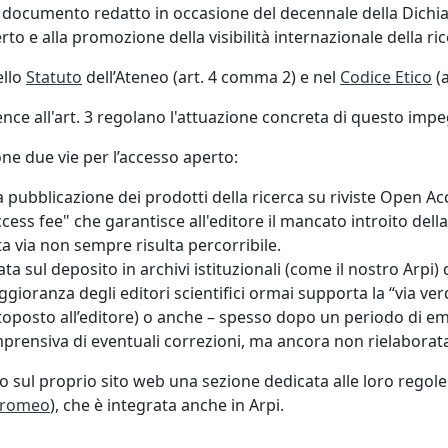
, documento redatto in occasione del decennale della Dich
erto e alla promozione della visibilità internazionale della ric
ello
Statuto
dell’Ateneo (art. 4 comma 2) e nel
Codice Etico
(a
cience all'art. 3 regolano l'attuazione concreta di questo imp
one due vie per l’accesso aperto:
bblicazione dei prodotti della ricerca su riviste Open Acces
ss fee" che garantisce all'editore il mancato introito della 
a via non sempre risulta percorribile.
 sul deposito in archivi istituzionali (come il nostro Arpi) d
gioranza degli editori scientifici ormai supporta la “via ver
ttoposto all’editore) o anche – spesso dopo un periodo di 
prensiva di eventuali correzioni, ma ancora non rielaborata 
no sul proprio sito web una sezione dedicata alle loro regole
/romeo
), che è integrata anche in Arpi.