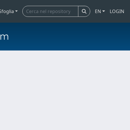
Sfoglia
EN
LOGIN
em