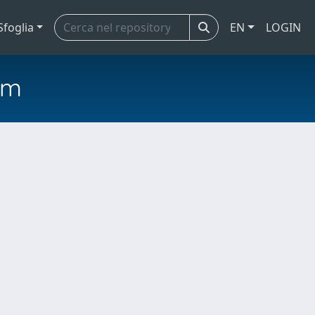
Sfoglia
EN
LOGIN
em