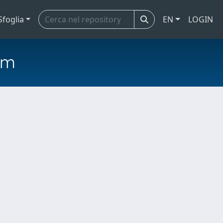
Sfoglia
EN
LOGIN
em