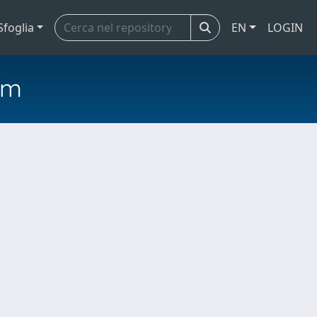
Sfoglia
EN
LOGIN
em