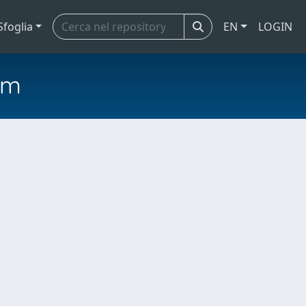
Sfoglia
EN
LOGIN
em