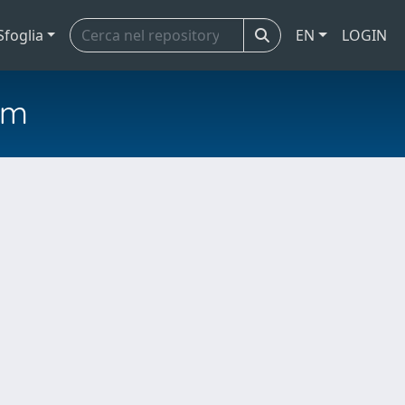
Sfoglia
EN
LOGIN
em