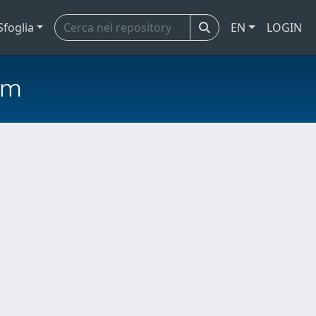
Sfoglia
EN
LOGIN
em