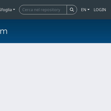
Sfoglia
EN
LOGIN
em