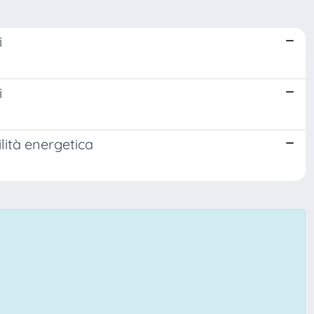
i
i
ità energetica