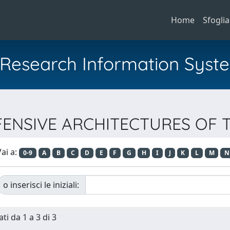
Home
Sfoglia
al Research Information Syst
DEFENSIVE ARCHITECTURES O
ai a:
0-9
A
B
C
D
E
F
G
H
I
J
K
L
M
N
o inserisci le iniziali:
ti da 1 a 3 di 3