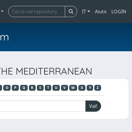
IT
Aiuto
LOGIN
em
F THE MEDITERRANEAN
O
P
Q
R
S
T
U
V
W
X
Y
Z