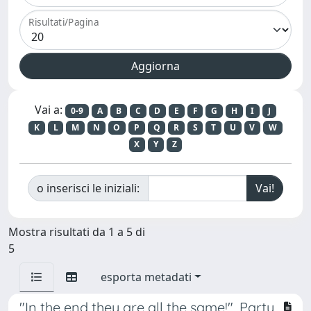
Risultati/Pagina
Vai a:
0-9
A
B
C
D
E
F
G
H
I
J
K
L
M
N
O
P
Q
R
S
T
U
V
W
X
Y
Z
o inserisci le iniziali:
Mostra risultati da 1 a 5 di
5
esporta metadati
"In the end they are all the same!". Party