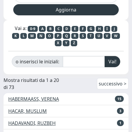
Vai a:
0-9
A
B
C
D
E
F
G
H
I
J
K
L
M
N
O
P
Q
R
S
T
U
V
W
X
Y
Z
o inserisci le iniziali:
Mostra risultati da 1 a 20
successivo >
di 73
HABERMAASS, VERENA
15
HACAR, MUSLUM
3
HADAVANDI, RUZBEH
1