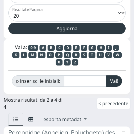
Risultati/Pagina
Vai a:
0-9
A
B
C
D
E
F
G
H
I
J
K
L
M
N
O
P
Q
R
S
T
U
V
W
X
Y
Z
o inserisci le iniziali:
Mostra risultati da 2 a 4 di
< precedente
4
esporta metadati
Paraonidae (Annelida, Polychaeta) des