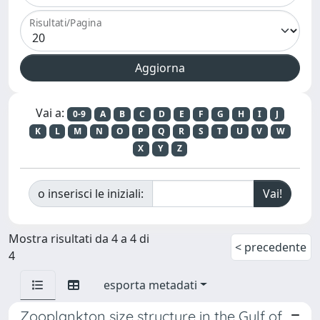
Risultati/Pagina
Vai a:
0-9
A
B
C
D
E
F
G
H
I
J
K
L
M
N
O
P
Q
R
S
T
U
V
W
X
Y
Z
o inserisci le iniziali:
Mostra risultati da 4 a 4 di
< precedente
4
esporta metadati
Zooplankton size structure in the Gulf of