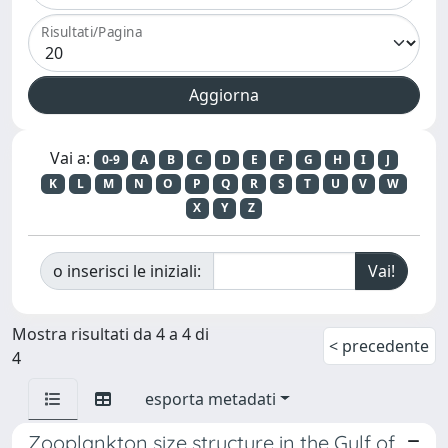
Risultati/Pagina
Vai a:
0-9
A
B
C
D
E
F
G
H
I
J
K
L
M
N
O
P
Q
R
S
T
U
V
W
X
Y
Z
o inserisci le iniziali:
Mostra risultati da 4 a 4 di
< precedente
4
esporta metadati
Zooplankton size structure in the Gulf of