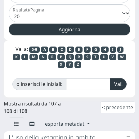
Risultati/Pagina
Vai a:
0-9
A
B
C
D
E
F
G
H
I
J
K
L
M
N
O
P
Q
R
S
T
U
V
W
X
Y
Z
o inserisci le iniziali:
Mostra risultati da 107 a
< precedente
108 di 108
esporta metadati
L'uso della ketamina in ambito