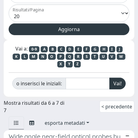
Risultati/Pagina
Vai a:
0-9
A
B
C
D
E
F
G
H
I
J
K
L
M
N
O
P
Q
R
S
T
U
V
W
X
Y
Z
o inserisci le iniziali:
Mostra risultati da 6 a 7 di
< precedente
7
esporta metadati
Wide angle near-field optical probes by