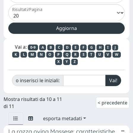
Risultati/Pagina
Vai a:
0-9
A
B
C
D
E
F
G
H
I
J
K
L
M
N
O
P
Q
R
S
T
U
V
W
X
Y
Z
o inserisci le iniziali:
Mostra risultati da 10 a 11
< precedente
di 11
esporta metadati
La razza ovina Massese: caratteristiche