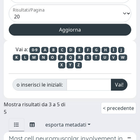
Risultati/Pagina
Vai a:
0-9
A
B
C
D
E
F
G
H
I
J
K
L
M
N
O
P
Q
R
S
T
U
V
W
X
Y
Z
o inserisci le iniziali:
Mostra risultati da 3 a 5 di
< precedente
5
esporta metadati
Mast cell neuromuscolar involvement in