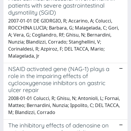
patients with severe gastrointestinal
dysmotility (SGID)
2007-01-01 DE GIORGIO, R; Accarino, A; Colucci,
ROCCHINA LUCIA; Barbara, G; Malagelada, C; Gori,
A; Vera, G; Cogliandro, Rf; Ghisu, N; Bernardini,
Nunzia; Blandizzi, Corrado; Stanghellini, V;
Corinaldesi, R; Azpiroz, F; DEL TACCA, Mario;
Malagelada, Jr
NSAID activated gene (NAG-1) plays a
role in the impairing effects of
cyclooxygenase inhibitors on gastric
ulcer repair
2008-01-01 Colucci, R; Ghisu, N; Antonioli, L; Fornai,
Matteo; Bernardini, Nunzia; Ippolito, C; DEL TACCA,
M; Blandizzi, Corrado
The inhibitory effects of adenosine on