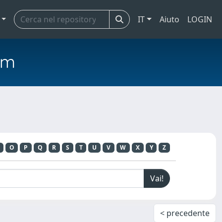
IT
Aiuto
LOGIN
em
O
P
Q
R
S
T
U
V
W
X
Y
Z
< precedente