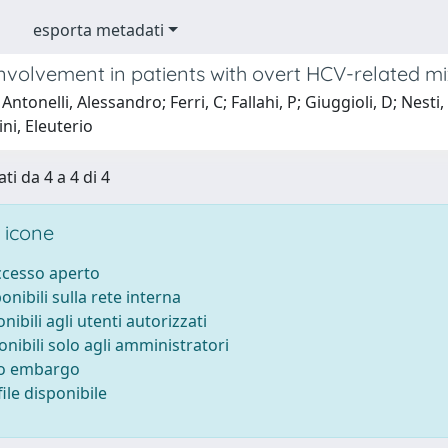
esporta metadati
involvement in patients with overt HCV-related m
Antonelli, Alessandro; Ferri, C; Fallahi, P; Giuggioli, D; Ne
ni, Eleuterio
ti da 4 a 4 di 4
 icone
accesso aperto
ponibili sulla rete interna
onibili agli utenti autorizzati
onibili solo agli amministratori
to embargo
ile disponibile