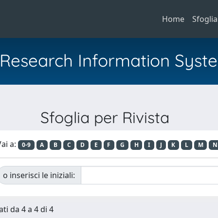
Home
Sfoglia
al Research Information Syst
Sfoglia per Rivista
ai a:
0-9
A
B
C
D
E
F
G
H
I
J
K
L
M
N
o inserisci le iniziali:
ti da 4 a 4 di 4