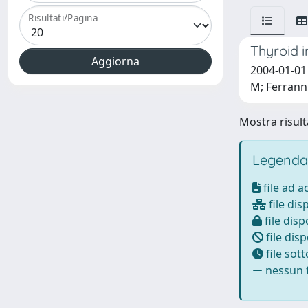
Risultati/Pagina
Thyroid 
2004-01-01 
M; Ferranni
Mostra risulta
Legenda
file ad 
file dis
file disp
file disp
file sot
nessun f