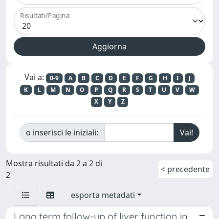
Risultati/Pagina
Vai a:
0-9
A
B
C
D
E
F
G
H
I
J
K
L
M
N
O
P
Q
R
S
T
U
V
W
X
Y
Z
o inserisci le iniziali:
Mostra risultati da 2 a 2 di
< precedente
2
esporta metadati
Long term follow-up of liver function in