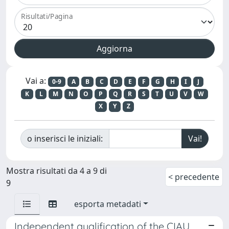
Risultati/Pagina
Vai a:
0-9
A
B
C
D
E
F
G
H
I
J
K
L
M
N
O
P
Q
R
S
T
U
V
W
X
Y
Z
o inserisci le iniziali:
Mostra risultati da 4 a 9 di
< precedente
9
esporta metadati
Independent qualification of the CIAU