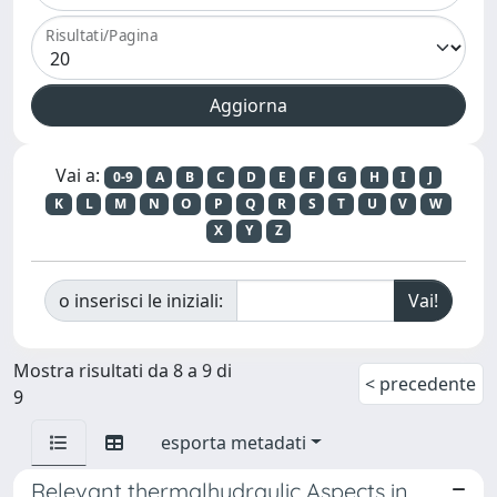
Risultati/Pagina
Vai a:
0-9
A
B
C
D
E
F
G
H
I
J
K
L
M
N
O
P
Q
R
S
T
U
V
W
X
Y
Z
o inserisci le iniziali:
Mostra risultati da 8 a 9 di
< precedente
9
esporta metadati
Relevant thermalhydraulic Aspects in