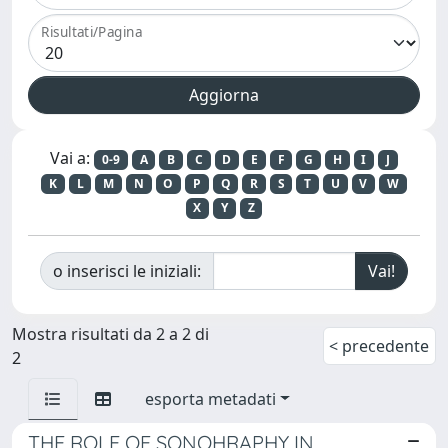
Risultati/Pagina
Vai a:
0-9
A
B
C
D
E
F
G
H
I
J
K
L
M
N
O
P
Q
R
S
T
U
V
W
X
Y
Z
o inserisci le iniziali:
Mostra risultati da 2 a 2 di
< precedente
2
esporta metadati
THE ROLE OF SONOHRAPHY IN