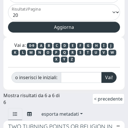
Risultati/Pagina
Vai a:
0-9
A
B
C
D
E
F
G
H
I
J
K
L
M
N
O
P
Q
R
S
T
U
V
W
X
Y
Z
o inserisci le iniziali:
Mostra risultati da 6 a 6 di
< precedente
6
esporta metadati
TWO TURNING POINTS OR RELIGION IN