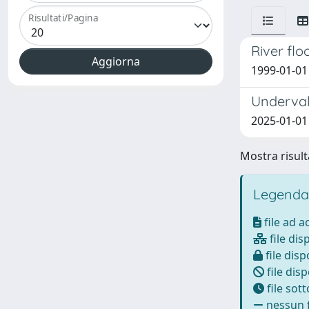
Risultati/Pagina
River flo
1999-01-01 
Underval
2025-01-01 L
Mostra risulta
Legenda
file ad 
file dis
file disp
file disp
file sot
nessun f