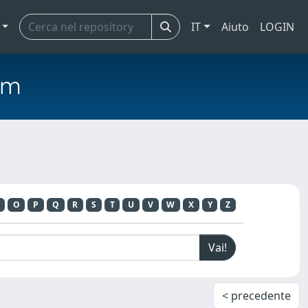
IT
Aiuto
LOGIN
em
O
P
Q
R
S
T
U
V
W
X
Y
Z
< precedente