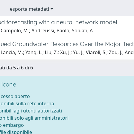
esporta metadati
od forecasting with a neural network model
Campolo, M.; Andreussi, Paolo; Soldati, A.
ued Groundwater Resources Over the Major Tecto
ancia, M.; Yang, L.; Liu, Z.; Xu, J.; Yu, J.; Viaroli, S.; Zou, J.; A
ti da 5 a 6 di 6
 icone
accesso aperto
ponibili sulla rete interna
onibili agli utenti autorizzati
onibili solo agli amministratori
to embargo
ile disponibile