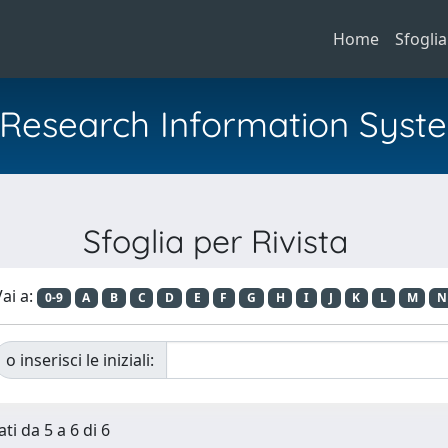
Home
Sfoglia
al Research Information Syst
Sfoglia per Rivista
ai a:
0-9
A
B
C
D
E
F
G
H
I
J
K
L
M
N
o inserisci le iniziali:
ti da 5 a 6 di 6