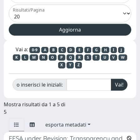
Risultati/Pagina
Vai a:
0-9
A
B
C
D
E
F
G
H
I
J
K
L
M
N
O
P
Q
R
S
T
U
V
W
X
Y
Z
o inserisci le iniziali:
Mostra risultati da 1 a 5 di
5
esporta metadati
EFSA under Revision: Transparency and