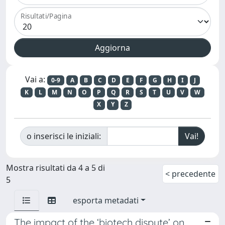
Risultati/Pagina
Vai a:
0-9
A
B
C
D
E
F
G
H
I
J
K
L
M
N
O
P
Q
R
S
T
U
V
W
X
Y
Z
o inserisci le iniziali:
Mostra risultati da 4 a 5 di
< precedente
5
esporta metadati
The impact of the ‘biotech dispute’ on