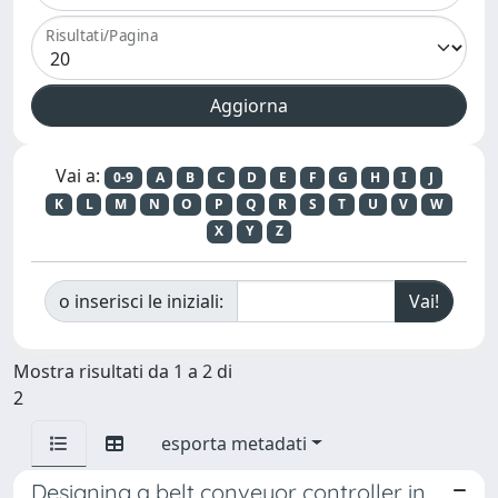
Risultati/Pagina
Vai a:
0-9
A
B
C
D
E
F
G
H
I
J
K
L
M
N
O
P
Q
R
S
T
U
V
W
X
Y
Z
o inserisci le iniziali:
Mostra risultati da 1 a 2 di
2
esporta metadati
Designing a belt conveyor controller in