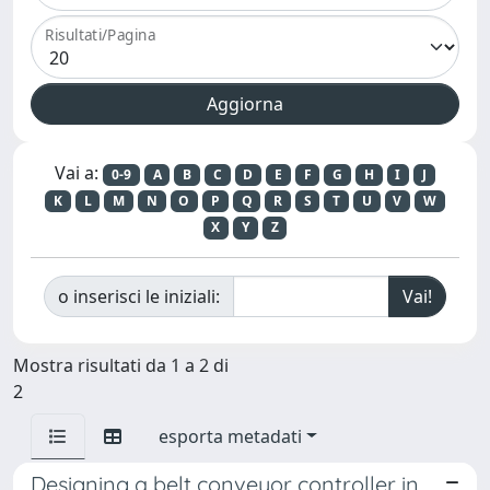
Risultati/Pagina
Vai a:
0-9
A
B
C
D
E
F
G
H
I
J
K
L
M
N
O
P
Q
R
S
T
U
V
W
X
Y
Z
o inserisci le iniziali:
Mostra risultati da 1 a 2 di
2
esporta metadati
Designing a belt conveyor controller in