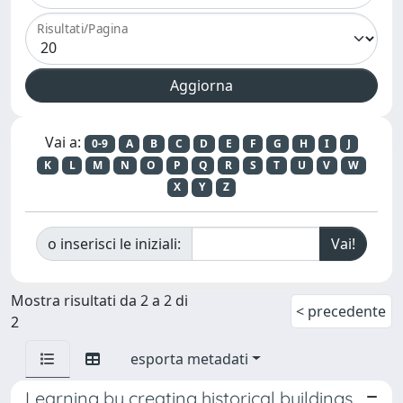
Risultati/Pagina
Vai a:
0-9
A
B
C
D
E
F
G
H
I
J
K
L
M
N
O
P
Q
R
S
T
U
V
W
X
Y
Z
o inserisci le iniziali:
Mostra risultati da 2 a 2 di
< precedente
2
esporta metadati
Learning by creating historical buildings