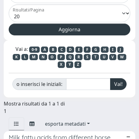
Risultati/Pagina
Vai a:
0-9
A
B
C
D
E
F
G
H
I
J
K
L
M
N
O
P
Q
R
S
T
U
V
W
X
Y
Z
o inserisci le iniziali:
Mostra risultati da 1 a 1 di
1
esporta metadati
Milk fatty acids from different horse